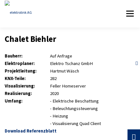
Zum
Inhalt
Menü
springen
Chalet Biehler
HOME
KOMPETENZ
REFERENZEN
Bauherr:
Auf Anfrage
Elektroplaner:
Elektro Tschanz GmbH
ÜBER ELEKTROLINK
AKTUELLES
KONTAKT
Projektleitung:
Hartmut Wäsch
KNX-Teile:
282
Visualisierung:
Feller Homeserver
Realisierung:
2020
Umfang:
- Elektrische Beschattung
- Beleuchtungssteuerung
- Heizung
- Visualisierung Quad Client
Download Referenzblatt