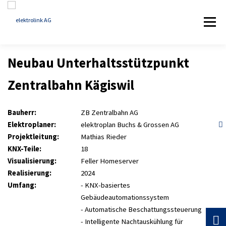
Zum
Inhalt
Menü
springen
Neubau Unterhaltsstützpunkt
HOME
KOMPETENZ
REFERENZEN
Zentralbahn Kägiswil
ÜBER ELEKTROLINK
AKTUELLES
KONTAKT
Bauherr:
ZB Zentralbahn AG
Elektroplaner:
elektroplan Buchs & Grossen AG
Projektleitung:
Mathias Rieder
KNX-Teile:
18
Visualisierung:
Feller Homeserver
Realisierung:
2024
Umfang:
- KNX-basiertes
Gebäudeautomationssystem
- Automatische Beschattungssteuerung
- Intelligente Nachtauskühlung für