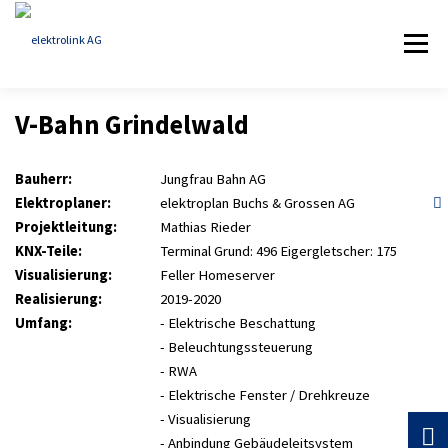
Zum
Inhalt
Menü
springen
V-Bahn Grindelwald
HOME
KOMPETENZ
REFERENZEN
Bauherr:
Jungfrau Bahn AG
Elektroplaner:
elektroplan Buchs & Grossen AG
ÜBER ELEKTROLINK
AKTUELLES
KONTAKT
Projektleitung:
Mathias Rieder
KNX-Teile:
Terminal Grund: 496 Eigergletscher: 175
Visualisierung:
Feller Homeserver
Realisierung:
2019-2020
Umfang:
- Elektrische Beschattung
- Beleuchtungssteuerung
- RWA
- Elektrische Fenster / Drehkreuze
- Visualisierung
- Anbindung Gebäudeleitsystem